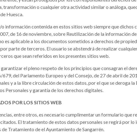
, transformación o cualquier otra actividad similar o análoga, qu
l de Huesca.
 y/o información contenida en estos sitios web siempre que dichos 
007, de 16 de noviembre, sobre Reutilización de la información de
ón no es aplicable a los documentos sometidos a derechos de propieda
por parte de terceros. El usuario se abstendrá de realizar cualquie
terceros que sean referidos en los presentes sitios web.
a garantizar el pleno respeto de los principios que consagran el der
679, del Parlamento Europeo y del Consejo, de 27 de abril de 2016, 
ales y a la libre circulación de estos datos, por el que se deroga l
s Personales y garantía de los derechos digitales.
ADOS POR LOS SITIOS WEB
encias, entre otros, es necesario cumplimentar un formulario que r
icitados. El tratamiento de estos datos personales se regirá por lo
s de Tratamiento de el Ayuntamiento de Sangarrén.