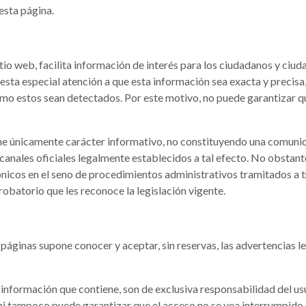
esta página.
io web, facilita información de interés para los ciudadanos y ciuda
resta especial atención a que esta información sea exacta y precis
omo estos sean detectados. Por este motivo, no puede garantizar q
ene únicamente carácter informativo, no constituyendo una comuni
 canales oficiales legalmente establecidos a tal efecto. No obstante
icos en el seno de procedimientos administrativos tramitados a tr
robatorio que les reconoce la legislación vigente.
s páginas supone conocer y aceptar, sin reservas, las advertencias 
a información que contiene, son de exclusiva responsabilidad del u
 ni tampoco puede garantizar que el acceso no se vea interrumpido