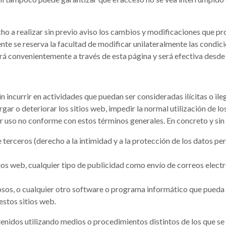
ho a realizar sin previo aviso los cambios y modificaciones que pro
te se reserva la facultad de modificar unilateralmente las condici
rá convenientemente a través de esta página y será efectiva desd
n incurrir en actividades que puedan ser consideradas ilícitas o ile
rgar o deteriorar los sitios web, impedir la normal utilización de l
uier uso no conforme con estos términos generales. En concreto y si
 terceros (derecho a la intimidad y a la protección de los datos pe
tios web, cualquier tipo de publicidad como envío de correos elec
uosos, o cualquier otro software o programa informático que pueda
estos sitios web.
enidos utilizando medios o procedimientos distintos de los que se 