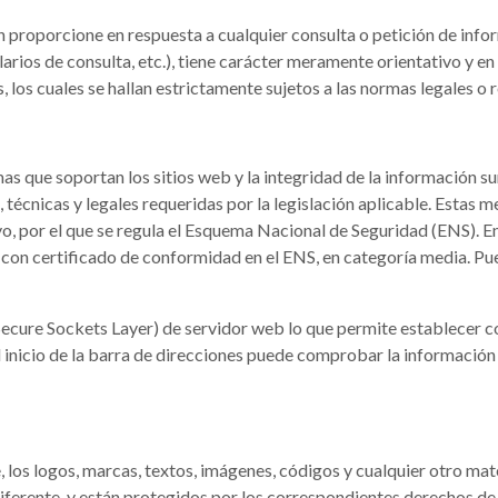
proporcione en respuesta a cualquier consulta o petición de infor
arios de consulta, etc.), tiene carácter meramente orientativo y en 
 los cuales se hallan estrictamente sujetos a las normas legales o 
mas que soportan los sitios web y la integridad de la información 
écnicas y legales requeridas por la legislación aplicable. Estas m
, por el que se regula el Esquema Nacional de Seguridad (ENS). En
 con certificado de conformidad en el ENS, en categoría media. Pu
(Secure Sockets Layer) de servidor web lo que permite establecer 
Al inicio de la barra de direcciones puede comprobar la información
, los logos, marcas, textos, imágenes, códigos y cualquier otro mat
iferente, y están protegidos por los correspondientes derechos de p