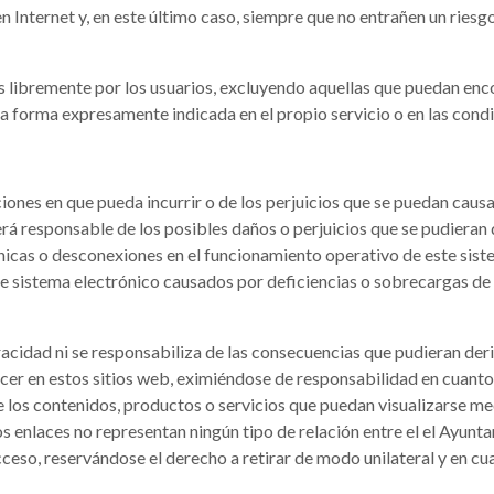
 Internet y, en este último caso, siempre que no entrañen un riesgo 
s libremente por los usuarios, excluyendo aquellas que puedan enco
 la forma expresamente indicada en el propio servicio o en las condi
ciones en que pueda incurrir o de los perjuicios que se puedan causa
será responsable de los posibles daños o perjuicios que se pudieran 
fónicas o desconexiones en el funcionamiento operativo de este sis
te sistema electrónico causados por deficiencias o sobrecargas de 
acidad ni se responsabiliza de las consecuencias que pudieran deri
r en estos sitios web, eximiéndose de responsabilidad en cuanto a
los contenidos, productos o servicios que puedan visualizarse medi
os enlaces no representan ningún tipo de relación entre el el Ayunt
acceso, reservándose el derecho a retirar de modo unilateral y en c