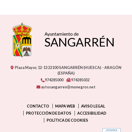
Ayuntamiento de
SANGARRÉN
Plaza Mayor, 12-13
22100
SANGARRÉN (HUESCA)
- ARAGÓN
(ESPAÑA)
974285000
974285032
aytosangarren@monegros.net
CONTACTO
MAPA WEB
AVISO LEGAL
PROTECCIÓN DE DATOS
ACCESIBILIDAD
POLÍTICA DE COOKIES
ENLAC