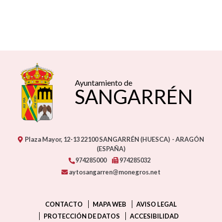
Ayuntamiento de
SANGARRÉN
Plaza Mayor, 12-13
22100
SANGARRÉN (HUESCA)
- ARAGÓN
(ESPAÑA)
974285000
974285032
aytosangarren@monegros.net
CONTACTO
MAPA WEB
AVISO LEGAL
PROTECCIÓN DE DATOS
ACCESIBILIDAD