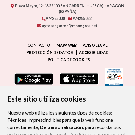
Plaza Mayor, 12-13
22100
SANGARRÉN (HUESCA)
- ARAGÓN
(ESPAÑA)
974285000
974285032
aytosangarren@monegros.net
CONTACTO
MAPA WEB
AVISO LEGAL
PROTECCIÓN DE DATOS
ACCESIBILIDAD
POLÍTICA DE COOKIES
ENLAC
Este sitio utiliza cookies
Nuestra web utiliza los siguientes tipos de cookies:
Técnicas
, imprescindibles para que la web funcione
correctamente;
De personalización,
para recordar sus
preferencias de uso de la web;
Analíticas
, para mejorar el