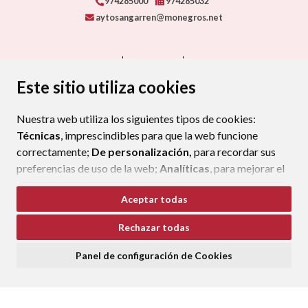
974285000
974285032
aytosangarren@monegros.net
CONTACTO
MAPA WEB
AVISO LEGAL
PROTECCIÓN DE DATOS
ACCESIBILIDAD
Este sitio utiliza cookies
POLÍTICA DE COOKIES
Nuestra web utiliza los siguientes tipos de cookies:
ENLAC
Técnicas
, imprescindibles para que la web funcione
correctamente;
De personalización,
para recordar sus
preferencias de uso de la web;
Analíticas
, para mejorar el
funcionamiento de la web y sus servicios.
Aceptar todas
Si acepta pulsando el botón
“Aceptar todas”
Rechazar todas
consideramos que acepta su uso. Si pulsa el botón
“Rechazar todas”
o continúa navegando sin realizar
Panel de configuración de Cookies
ninguna acción, se guardarán las cookies técnicas
imprescindibles. Para personalizar sus preferencias
acceda al
“Panel de configuración de cookies”.